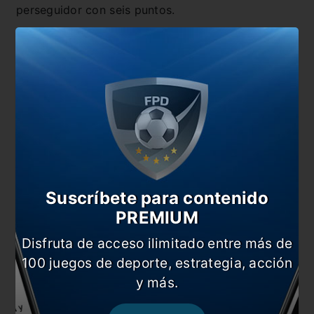
perseguidor con seis puntos.
Suscríbete para contenido
PREMIUM
Disfruta de acceso ilimitado entre más de
Posibles formaciones
100 juegos de deporte, estrategia, acción
y más.
Newell’s:
Ramiro Macagno; Facundo Nadalín,
Manuel Guanini o Santiago Gentiletti, Fabricio