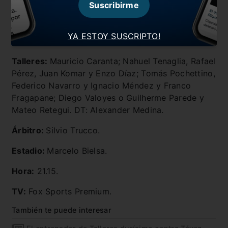
Fontanini y Mariano Bíttolo; Sebastián Palacios,
Suscribirme
Pablo Pérez, Aníbal Moreno y Francisco González;
Ignacio Scocco y Maximiliano Rodríguez. DT:
YA ESTOY SUSCRIPTO!
Frank Kudelka.
Talleres:
Mauricio Caranta; Nahuel Tenaglia, Rafael
Pérez, Juan Komar y Enzo Díaz; Tomás Pochettino,
Federico Navarro y Ignacio Méndez y Franco
Fragapane; Diego Valoyes o Guilherme Parede y
Mateo Retegui. DT: Alexander Medina.
Árbitro:
Silvio Trucco.
Estadio:
Marcelo Bielsa.
Hora:
21.15.
TV:
Fox Sports Premium.
También te puede interesar