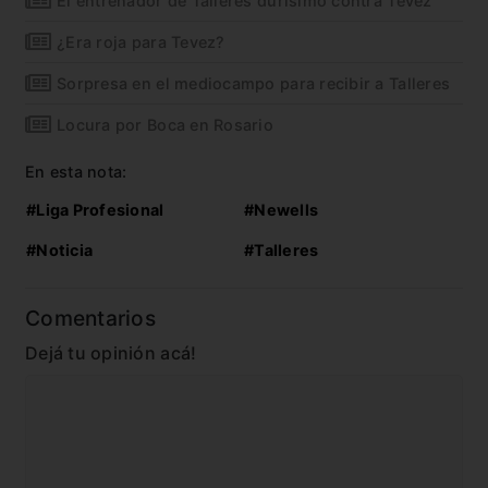
El entrenador de Talleres durísimo contra Tévez
¿Era roja para Tevez?
Sorpresa en el mediocampo para recibir a Talleres
Locura por Boca en Rosario
En esta nota:
#Liga Profesional
#Newells
#Noticia
#Talleres
Comentarios
Dejá tu opinión acá!