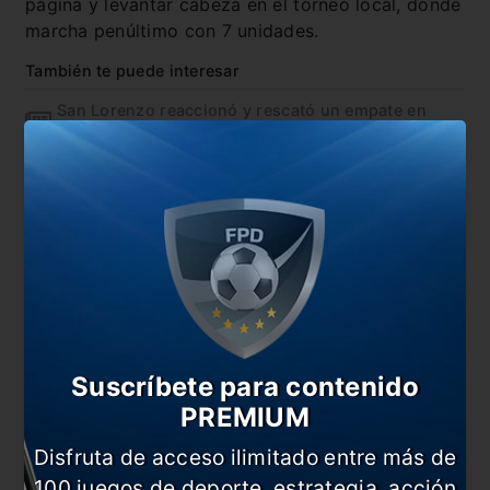
página y levantar cabeza en el torneo local, donde
marcha penúltimo con 7 unidades.
También te puede interesar
San Lorenzo reaccionó y rescató un empate en
Chile
San Lorenzo debuta en la Libertadores
El Ciclón volvió a perder y Almirón habló de su
futuro
San Lorenzo ganó y tiene un pie en octavos
En esta nota:
#Copa Libertadores
#Noticia
Suscríbete para contenido
#San Lorenzo
PREMIUM
Disfruta de acceso ilimitado entre más de
Comentarios
100 juegos de deporte, estrategia, acción