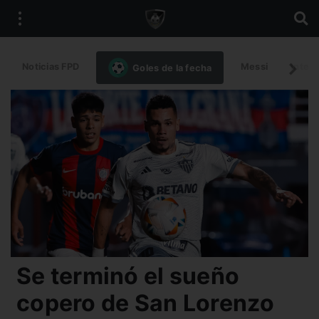
Noticias FPD
Messi
Intern
Goles de la fecha
Se terminó el sueño
copero de San Lorenzo