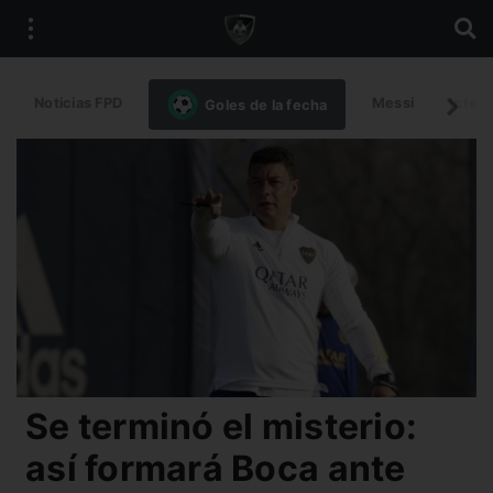
Noticias FPD
Messi
Intern
Goles de la fecha
Se terminó el misterio:
así formará Boca ante