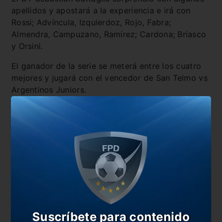
apellidos y apostará a la experiencia e irá con
Rossi; Advíncula, Izquierdoz, Rojo, Fabra;
Almendra, Campuzano, Ramírez; Cardona; Briasco
y Orsini.
El ganador de la serie se meterá entre los cuatro
mejores y jugará con el vencedor de San Telmo vs
Argentinos Juniors.
También te puede interesar
Las dudas de Battaglia para el cruce por Copa
Argentina
Boca ya tiene fecha para jugar por Copa Argentina
Boca lo hizo de nuevo y eliminó a River
Boca irá con todos suplentes ante Defensores de
Belgrano
Suscríbete para contenido