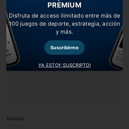
En esta nota:
PREMIUM
#Boca
#Copa Argentina
Disfruta de acceso ilimitado entre más de
#Noticia
#Patronato
100 juegos de deporte, estrategia, acción
y más.
#Sebastián Battaglia
Suscribirme
Comentarios
Dejá tu opinión acá!
YA ESTOY SUSCRIPTO!
Nombre