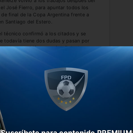
Xeneize volvió a los trabajos después del
el José Fierro, para apuntar todos los
 de final de la Copa Argentina frente a
n Santiago del Estero.
el técnico confirmó a los citados y se
e todavía tiene dos dudas y pasan por
recha y también restará definir al
Suscríbete para contenido PREMIUM