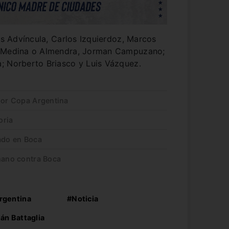
uis Advíncula, Carlos Izquierdoz, Marcos
, Medina o Almendra, Jorman Campuzano;
; Norberto Briasco y Luis Vázquez.
 por Copa Argentina
oria
tado en Boca
 mano contra Boca
rgentina
#Noticia
án Battaglia