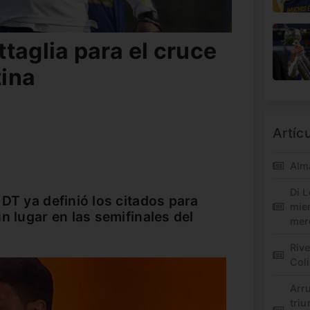
taglia para el cruce
ina
Artíc
Alm
Di L
DT ya definió los citados para
mie
n lugar en las semifinales del
mer
Riv
Col
Arr
triu