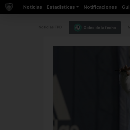
Noticias
Estadísticas
Notificaciones
Gui
Noticias FPD
M
Goles de la fecha