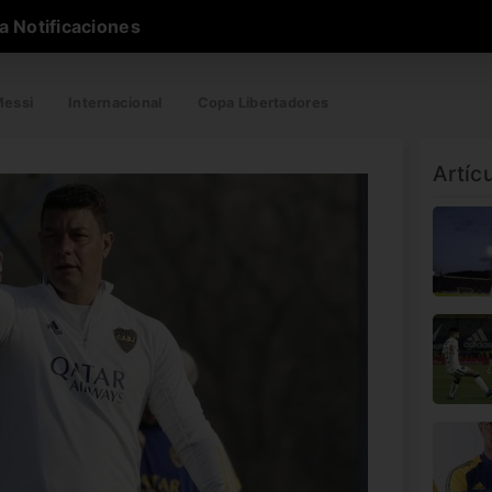
a Notificaciones
essi
Internacional
Copa Libertadores
Artíc