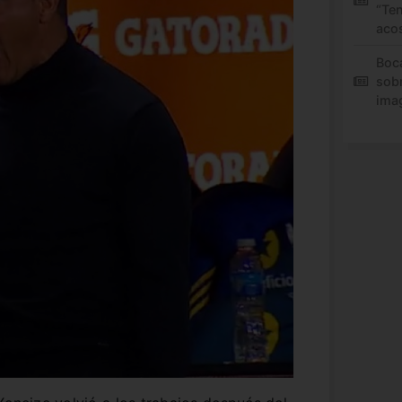
“Te
aco
Boc
sob
ima