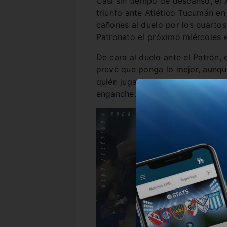
Casi sin tiempo de descanso, el 
triunfo ante Atlético Tucumán en 
cañones al duelo por los cuartos
Patronato el próximo miércoles e
De cara al duelo ante el Patrón, 
prevé que ponga lo mejor, aunqu
quién jugará como volante por de
enganche.