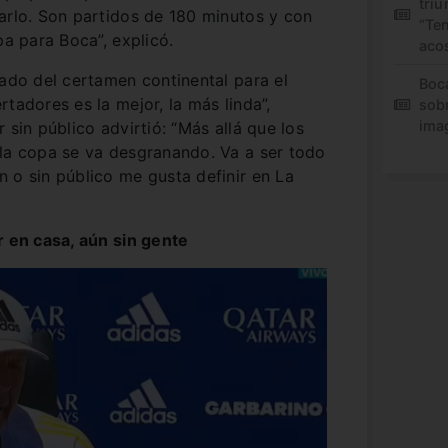
triu
arlo. Son partidos de 180 minutos y con
“Te
pa para Boca”, explicó.
aco
cado del certamen continental para el
Boc
tadores es la mejor, la más linda”,
sob
ima
 sin público advirtió: “Más allá que los
 la copa se va desgranando. Va a ser todo
 o sin público me gusta definir en La
r en casa, aún sin gente