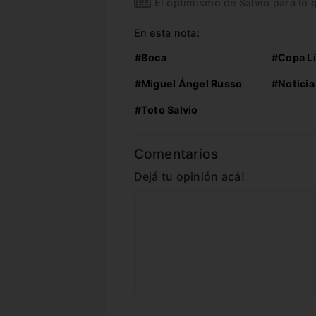
El optimismo de Salvio para lo 
En esta nota:
#Boca
#Copa L
#Miguel Ángel Russo
#Noticia
#Toto Salvio
Comentarios
Dejá tu opinión acá!