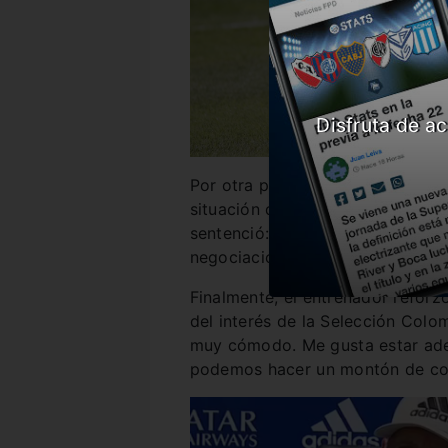
Disfruta de ac
Por otra parte, Russo fue determ
situación de
Pol Fernández
. “
No 
sentenció: “
La decisión ya está
negociaciones empiezan y se te
Finalmente, el entrenador reforz
del interés de la Selección Colo
muy cómodo. Me gusta estar ade
podemos hacer un montón de cosa