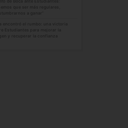
nfo de Boca ante Estudiantes:
nemos que ser más regulares,
stumbrarnos a ganar”
a encontró el rumbo: una victoria
re Estudiantes para mejorar la
gen y recuperar la confianza