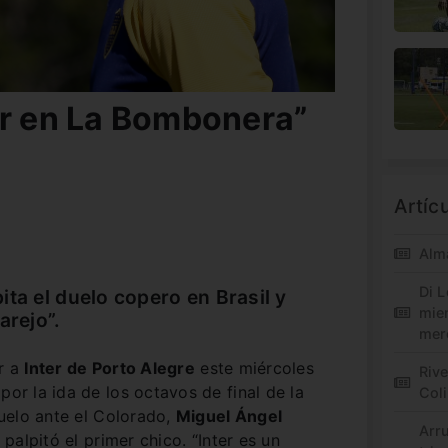
ir en La Bombonera”
Artíc
Alm
Di L
ta el duelo copero en Brasil y
mie
arejo”.
mer
ar a
Inter de Porto Alegre
este miércoles
Riv
por la ida de los octavos de final de la
Col
duelo ante el Colorado,
Miguel Ángel
Arr
palpitó el primer chico. “Inter es un