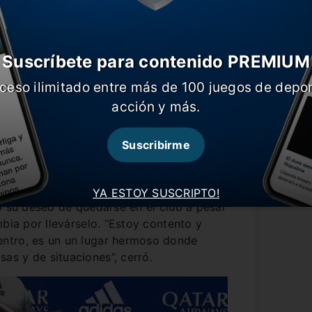
Suscríbete para contenido PREMIUM
ceso ilimitado entre más de 100 juegos de depor
acción y más.
inante cuando se le consultó por la
Suscribirme
es más jugador de Boca
“, soltó y
 tomada
. No es marcha atrás hoy. Las
rminan”.
YA ESTOY SUSCRIPTO!
ó su deseo de quedarse en el club a pesar
mbia por llevárselo. “Estoy contento y
ntro, es un un lugar hermoso donde
s y de situaciones”, cerró.