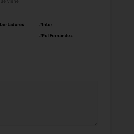
que viene
ibertadores
#Inter
#Pol Fernández