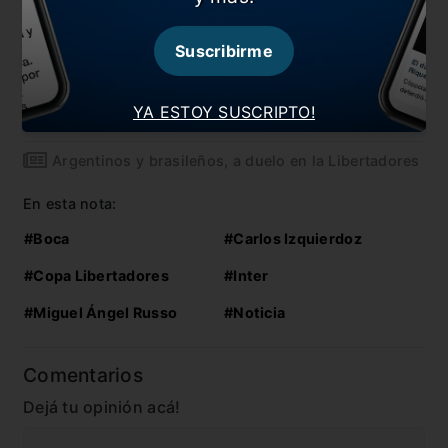
También te puede interesar
“Me gusta definir en La Bombonera”
Suscribirme
Dos apellidos, un solo lugar
YA ESTOY SUSCRIPTO!
El sueño Superclásico, sólo en la final
Argentinos y brasileños, a duelo en la Libertadores
En esta nota:
#Boca
#Carlos Izquierdoz
#Copa Libertadores
#Inter
#Miguel Ángel Russo
#Noticia
Comentarios
Dejá tu opinión acá!