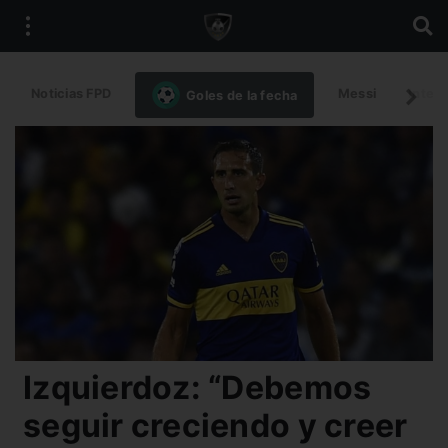
Noticias FPD
Messi
Intern
Goles de la fecha
Izquierdoz: “Debemos
seguir creciendo y creer