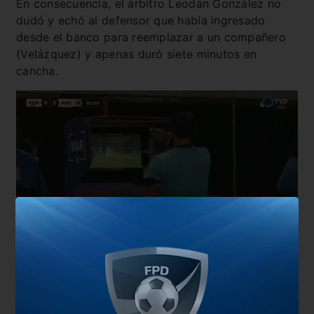
En consecuencia, el árbitro Leodán González no
dudó y echó al defensor que había ingresado
desde el banco para reemplazar a un compañero
(Velázquez) y apenas duró siete minutos en
cancha.
También te puede interesar
La última vez que la Selección visitó a Venezuela