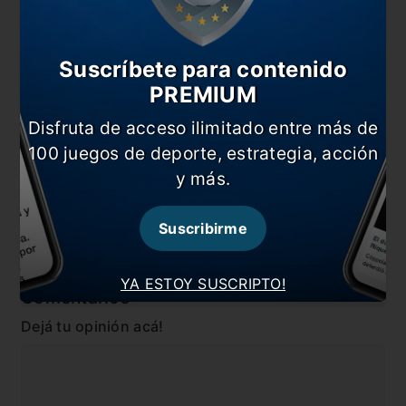
Diego Eterno: el homenaje de la Selección frente a
Chile
Suscríbete para contenido
La charla del VAR en gol anulado a la Selección
PREMIUM
La última vez que Paraguay venció a la Selección
Disfruta de acceso ilimitado entre más de
En esta nota:
100 juegos de deporte, estrategia, acción
#Eliminatorias
#Messi
y más.
#Noticia
#Selección
Suscribirme
#Venezuela
YA ESTOY SUSCRIPTO!
Comentarios
Dejá tu opinión acá!