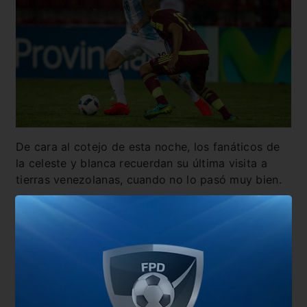
De cara al cotejo de esta noche, los fanáticos de
la celeste y blanca recuerdan su última visita a
tierras venezolanas, cuando no lo pasó muy bien.
Fue el 6 de septiembre de 2016 y aquella noche
Argentina empató 2-2 con un once completamente
distinto y con un DT que pasó sin pena ni gloria
con el buzo de la mayor: Edgardo Bauza.
En esa jornada, el Patón había alistado a Romero;
Zabaleta, Otamendi, Funes Mori, Rojo; Mascherano,