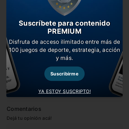
Biglia, Banega; Lamela, Di María, Pratto.
También te puede interesar
Suscríbete para contenido
¡Hola campeón! La Selección ya está en Venezuela
PREMIUM
¿Cómo quedó la tabla de las Eliminatorias?
Disfruta de acceso ilimitado entre más de
Alarma para Scaloni: se lesionó Acuña
100 juegos de deporte, estrategia, acción
y más.
Scaloni dio la lista para las Eliminatorias
En esta nota:
Suscribirme
#Eliminatorias
#Noticia
YA ESTOY SUSCRIPTO!
#Selección
#Venezuela
Comentarios
Dejá tu opinión acá!