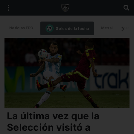
Noticias FPD
Messi
Intern
Goles de la fecha
La última vez que la
Selección visitó a