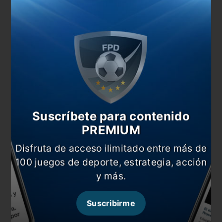
Suscríbete para contenido
También te puede interesar
PREMIUM
#EstiloSenosiain: Juega la Selección Argentina
Disfruta de acceso ilimitado entre más de
Messi, el primero en llegar con dos compañeros
100 juegos de deporte, estrategia, acción
más
y más.
Camino a Qatar: horarios confirmados para las
Eliminatorias
Suscribirme
¿Quiénes se subieron al avión de Messi?