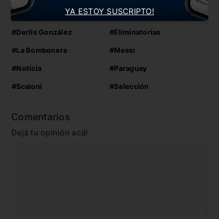
YA ESTOY SUSCRIPTO!
En esta nota:
#Derlis González
#Eliminatorias
#La Bombonera
#Messi
#Noticia
#Paraguay
#Scaloni
#Selección
Comentarios
Dejá tu opinión acá!