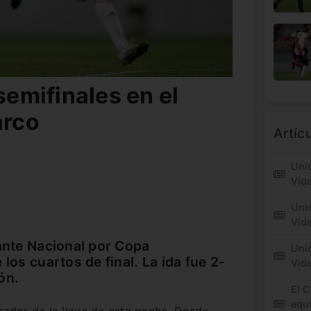
semifinales en el
arco
Artíc
Unió
Vid
Unió
Vide
 ante Nacional por Copa
Unió
 los cuartos de final. La ida fue 2-
Vid
ón.
El C
equi