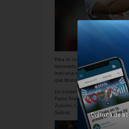
Para el cotejo venidero, Napole
lesionado, ni con Enzo Pérez, r
indicaría que Ponzio continuará e
que Bruno Zuculini ocuparía el p
En consecuencia, el once del Mil
Paulo Diaz, Robert Rojas, Fabrizi
Zuculini, Leonardo Ponzio, Nicol
Suárez.
Disfruta de ac