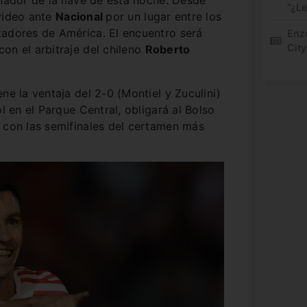
dor de la llave de esta noche. Desde
“¿L
video ante
Nacional
por un lugar entre los
tadores de América. El encuentro será
Enz
City
on el arbitraje del chileno
Roberto
ne la ventaja del 2-0 (Montiel y Zuculini)
ol en el Parque Central, obligará al Bolso
 con las semifinales del certamen más