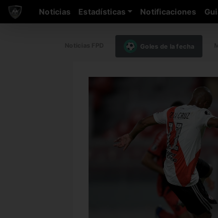
Noticias
Estadísticas
Notificaciones
Gui
Noticias FPD
M
Goles de la fecha