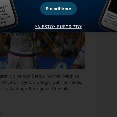
Suscribirme
YA ESTOY SUSCRIPTO!
 gran golpe con Sergio Rochet; Mathías
 Oliveros, Ayrton Cougo; Gabriel Neves,
ante, Santiago Rodríguez; Gonzalo
e”