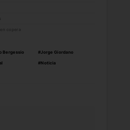
s
bien copera
o Bergessio
#Jorge Giordano
al
#Noticia