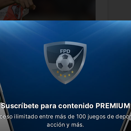
ón no contará con Nacho Fernández,
ecuperándose de coronavirus. Todo
n el lugar del ex Estudiantes, mientras
uesto del ex Gimnasia.
lo será Franco Armani; Gonzalo Montiel,
o Angileri; Jorge Carrascal, Bruno
Suscríbete para contenido PREMIUM
ás De la Cruz; Rafael Borré y Matías
ceso ilimitado entre más de 100 juegos de depor
acción y más.