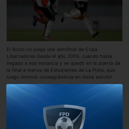
El Bolso no juega una semifinal de Copa
Libertadores desde el año 2009, cuando había
llegado a esa instancia y se quedó en la puerta de
la final a manos de Estudiantes de La Plata, que
luego terminó consagrándose en dicha edición.
La última semi de Nacional