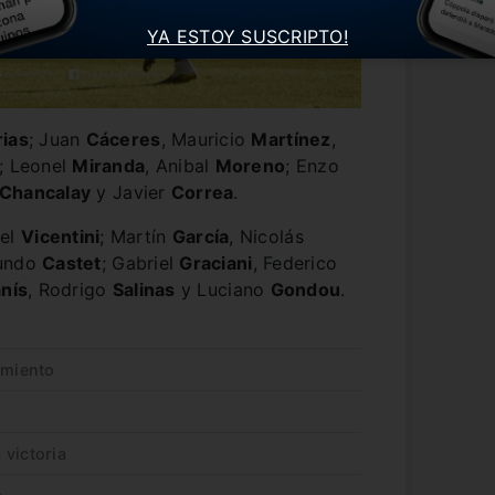
YA ESTOY SUSCRIPTO!
rias
; Juan
Cáceres
, Mauricio
Martínez
,
; Leonel
Miranda
, Anibal
Moreno
; Enzo
Chancalay
y Javier
Correa
.
el
Vicentini
; Martín
García
, Nicolás
cundo
Castet
; Gabriel
Graciani
, Federico
anís
, Rodrigo
Salinas
y Luciano
Gondou
.
rmiento
 victoria