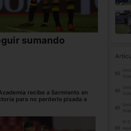
eguir sumando
Artíc
Unió
Vid
Unió
 Academia recibe a Sarmiento en
Vide
ctoria para no perderle pisada a
Unió
Vid
El C
equi