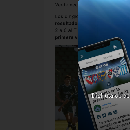
Verde necesita los puntos para 
Los dirigidos por Pizzi
no vienen
resultados
, lo que ayuda a traba
2 a 0 al Tiburón. Por el otro lad
primera victoria
en el torneo, 1 
Disfruta de ac