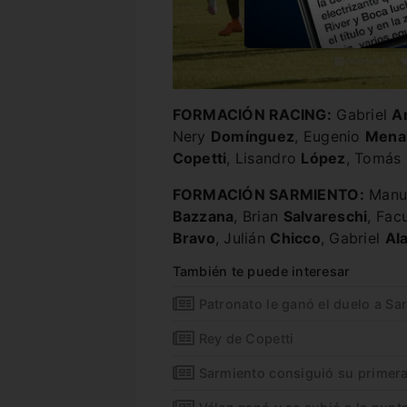
FORMACIÓN RACING:
Gabriel
A
Nery
Domínguez
, Eugenio
Mena
Copetti
, Lisandro
López
, Tomás
FORMACIÓN SARMIENTO:
Manu
Bazzana
, Brian
Salvareschi
, Fa
Bravo
, Julián
Chicco
, Gabriel
Al
También te puede interesar
Patronato le ganó el duelo a Sa
Rey de Copetti
Sarmiento consiguió su primera