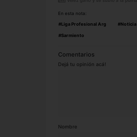
Vélez ganó y se subió a la punt
En esta nota:
#Liga Profesional Arg
#Noticia
#Sarmiento
Comentarios
Dejá tu opinión acá!
Nombre