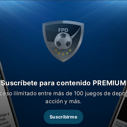
sumar en los promedios.
 teniendo un gran rendimiento pero si
jar mejor. En la última jornada vencieron
o,
Sarmiento viene de conseguir su
a 0 ante Platense.
Suscríbete para contenido PREMIUM
ceso ilimitado entre más de 100 juegos de depor
acción y más.
Suscribirme