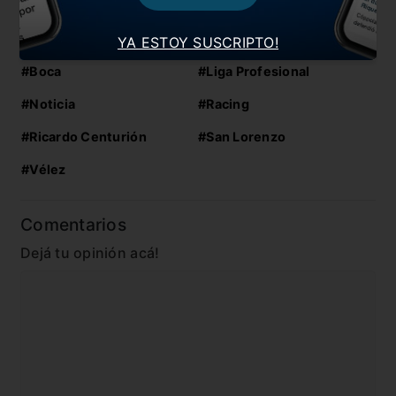
de Centurión en sus redes sociales
En esta nota:
YA ESTOY SUSCRIPTO!
#Boca
#Liga Profesional
#Noticia
#Racing
#Ricardo Centurión
#San Lorenzo
#Vélez
Comentarios
Dejá tu opinión acá!