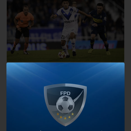
En la línea de ataque se metieron dos jugadores
de los equipos de la zona sur del Gran Buenos
Aires: Pedro de la Vega (Lanús) y Agustín Urzi
(Banfield). Ambas joyas tienen un valor de
9
millones de euros.
Cierra el once ideal el goleador
del Millonario, Rafael Santos Borré, valuado en
10
millones.