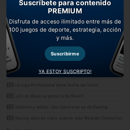
Suscríbete para contenido
PREMIUM
Disfruta de acceso ilimitado entre más de
100 juegos de deporte, estrategia, acción
y más.
Suscribirme
YA ESTOY SUSCRIPTO!
También te puede interesar
La Liga Profesional tiene fecha de inicio
¿Un ex Boca se pone la de River?
Silencio y adiós: Javi García se va de Racing
Racing dejó en claro cuánto vale Ricardo Centurión