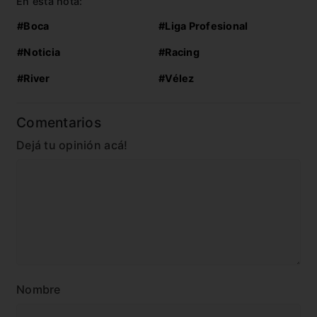
En esta nota:
#Boca
#Liga Profesional
#Noticia
#Racing
#River
#Vélez
Comentarios
Dejá tu opinión acá!
Nombre