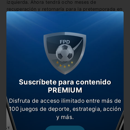
izquierda. Ahora tendrá ocho meses de
recuperación y retornaría para la pretemporada en
enero de 2022.
Suscríbete para contenido
PREMIUM
También te puede interesar
Disfruta de acceso ilimitado entre más de
Respira Russo: Cardona está para jugar el
100 juegos de deporte, estrategia, acción
Superclásico
y más.
Salvio: “Estar atentos y tomarlo con seriedad”