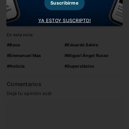
Suscribirme
Russo confirmó los convocados para la
Libertadores
YA ESTOY SUSCRIPTO!
La duda de Russo: ¿Salvio titular o al banco?
En esta nota:
#Boca
#Eduardo Salvio
#Emmanuel Mas
#Miguel Ángel Russo
#Noticia
#Superclásico
Comentarios
Dejá tu opinión acá!