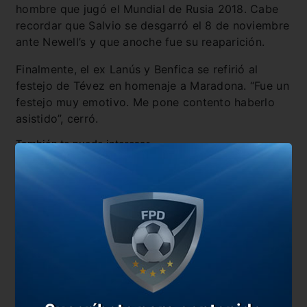
hombre que jugó el Mundial de Rusia 2018. Cabe
recordar que Salvio se desgarró el 8 de noviembre
ante Newell’s y que anoche fue su reaparición.
Finalmente, el ex Lanús y Benfica se refirió al
festejo de Tévez en homenaje a Maradona. “Fue un
festejo muy emotivo. Me pone contento haberlo
asistido”, cerró.
También te puede interesar
Los citados de Russo para la vuelta ante Inter
Russo: “Muy contento por el rendimiento de Boca”
Russo confirmó los convocados para la
Libertadores
El optimismo de Salvio para lo que viene
En esta nota: