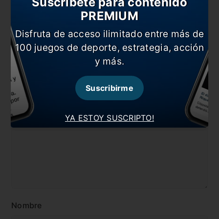
Suscríbete para contenido
#Boca
#Carlos Tévez
PREMIUM
#Copa Libertadores
#Eduardo Salvio
Disfruta de acceso ilimitado entre más de
#Inter
#Miguel Ángel Russo
100 juegos de deporte, estrategia, acción
#Noticia
y más.
Suscribirme
Comentarios
Dejá tu opinión acá!
YA ESTOY SUSCRIPTO!
Nombre