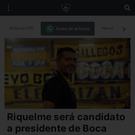
Noticias FPD
Messi
Intern
Goles de la fecha
Riquelme será candidato
a presidente de Boca