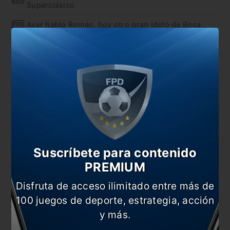
Superclásico
Ayer habló Román, hoy otro gran ídolo de Boca
¡Hoy habla Riquelme!
Tévez volvió con todo y sin anestesia en las redes
En esta nota:
#Boca
#Juan Román Riquelme
#Noticia
Suscríbete para contenido
Comentarios
PREMIUM
Dejá tu opinión acá!
Disfruta de acceso ilimitado entre más de
100 juegos de deporte, estrategia, acción
y más.