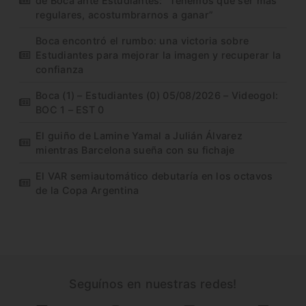
de Boca ante Estudiantes: “Tenemos que ser más
regulares, acostumbrarnos a ganar”
Boca encontró el rumbo: una victoria sobre
Estudiantes para mejorar la imagen y recuperar la
confianza
Boca (1) – Estudiantes (0) 05/08/2026 – Videogol:
BOC 1 – EST 0
El guiño de Lamine Yamal a Julián Álvarez
mientras Barcelona sueña con su fichaje
El VAR semiautomático debutaría en los octavos
de la Copa Argentina
Seguínos en nuestras redes!