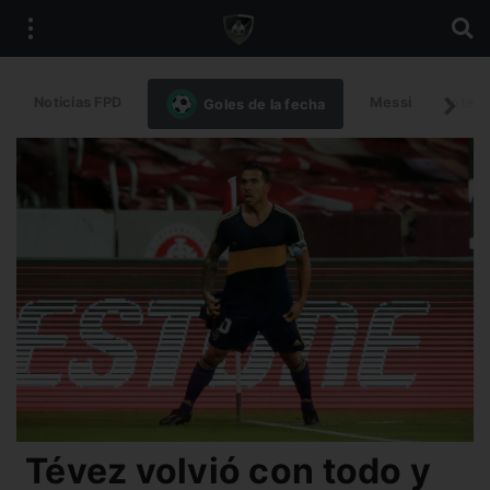
Noticias FPD
Messi
Intern
Goles de la fecha
Tévez volvió con todo y