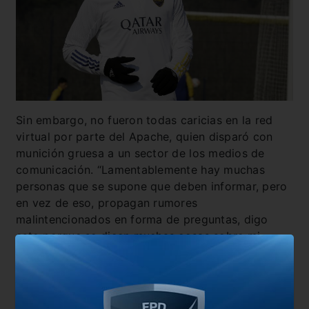
Sin embargo, no fueron todas caricias en la red
virtual por parte del Apache, quien disparó con
munición gruesa a un sector de los medios de
comunicación. “Lamentablemente hay muchas
personas que se supone que deben informar, pero
en vez de eso, propagan rumores
malintencionados en forma de preguntas, digo
esto porque se dicen muchas cosas sobre mi
futuro que no son ciertas”, soltó.
Finalmente, el diez azul y oro cerró a pura ironía:
“Si necesitan a alguien más para echarle la culpa