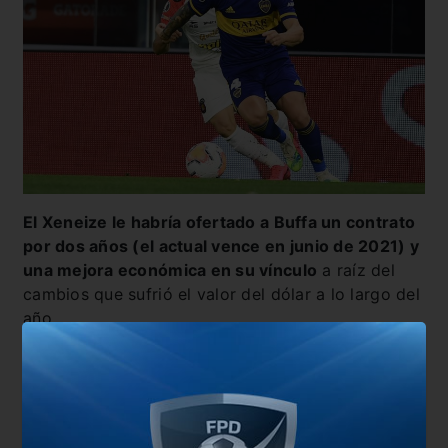
El Xeneize le habría ofertado a Buffa un contrato
por dos años (el actual vence en junio de 2021) y
una mejora económica en su vínculo
a raíz del
cambios que sufrió el valor del dólar a lo largo del
año.
De aceptar, Buffa seguirá siendo el dueño del carril
derecho del club azul y oro. Si desiste, en enero ya
puede negociar como agente libre para irse sin
cargo en junio próximo y ahí sí Boca irá a la carga