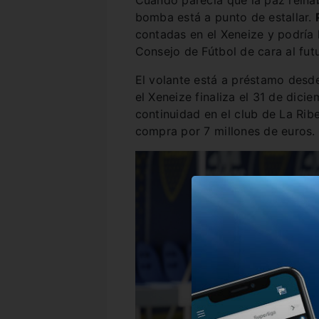
Cuando parecía que la paz rein
bomba está a punto de estallar.
contadas en el Xeneize y podría 
Consejo de Fútbol de cara al fut
El volante está a préstamo desd
el Xeneize finaliza el 31 de dici
continuidad en el club de La Rib
compra por 7 millones de euros.