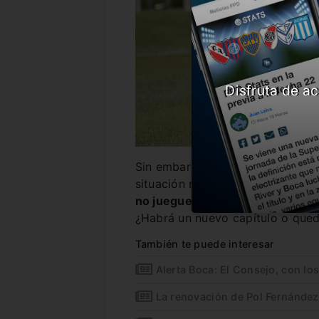
Disfruta de ac
Sin embargo, las negociaciones e
situación no llega a buen puerto
no juegue más hasta fin de año
¿Habrá un nuevo capítulo o que
También te puede interesar
Alerta Boca: El Consejo, con lo
La renovación de Pol Fernández