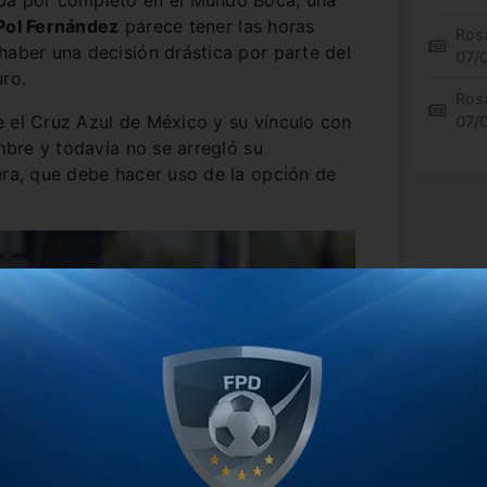
aba por completo en el Mundo Boca, una
Pol Fernández
parece tener las horas
Rosa
haber una decisión drástica por parte del
07/
uro.
Rosa
e el Cruz Azul de México y su vínculo con
07/
embre y todavía no se arregló su
era, que debe hacer uso de la opción de