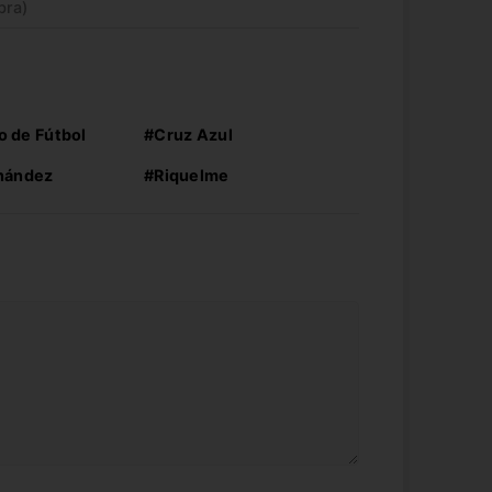
bra)
 de Fútbol
#Cruz Azul
rnández
#Riquelme