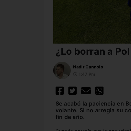
¿Lo borran a Po
Nadir Cannolo
1:47 Pm
Se acabó la paciencia en B
volante. Si no arregla su c
fin de año.