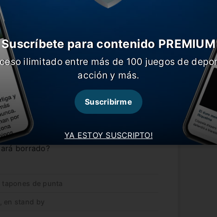
Suscríbete para contenido PREMIUM
ceso ilimitado entre más de 100 juegos de depor
acción y más.
Suscribirme
stán trabadas hace algunos días y si la
, desde Boca t
endrían pensado en que
YA ESTOY SUSCRIPTO!
y que retorne a México en enero de 2021.
dará borrado?
s tapones de punta
, en stand by