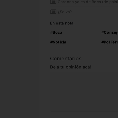
Cardona ya es de Boca (de pala
¿Se va?
En esta nota:
#Boca
#Consejo
#Noticia
#Pol Fe
Comentarios
Dejá tu opinión acá!