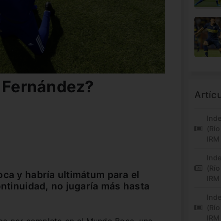
l Fernández?
Artíc
Inde
(Río
IRM
Inde
(Río
oca y habría ultimátum para el
IRM
ontinuidad, no jugaría más hasta
Inde
(Río
IRM