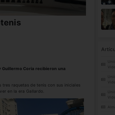
tenis
Artíc
Unió
Vid
y Guillermo Coria recibieron una
Unió
Vide
 tres raquetas de tenis con sus iniciales
ver en la era Gallardo.
Unió
Vid
Alm