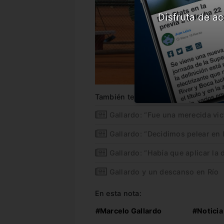
Disfruta de ac
También te puede interesar
Gallardo: “Fue una merecida vict
Gallardo: “Decidimos pelear en l
Gallardo: “Había que aplicar la d
Gallardo y un descanso en Río
En esta nota:
#Marcelo Gallardo
#Noticia