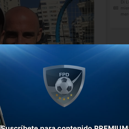
Di L
mie
mer
Suscríbete para contenido PREMIUM