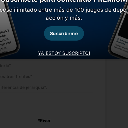
ceso ilimitado entre más de 100 juegos de depor
acción y más.
Suscribirme
YA ESTOY SUSCRIPTO!
oria”.
os tres frentes”.
iferencia de jerarquía”.
#River