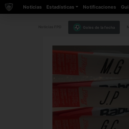
Noticias
Estadísticas
Notificaciones
Gui
Noticias FPD
M
Goles de la fecha