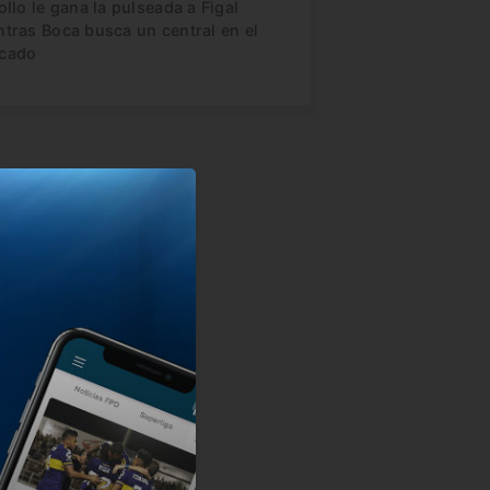
ollo le gana la pulseada a Figal
ntras Boca busca un central en el
cado