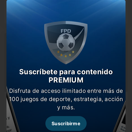
El jugador de Boca quiere seguir cumpliéndose sueños a
su mamá.
Suscríbete para contenido
PREMIUM
Disfruta de acceso ilimitado entre más de
100 juegos de deporte, estrategia, acción
El mensaje de Oriana Sabatini
y más.
La pareja de Paulo Dybala envió un mensaje mediante sus
redes sociales.
Suscribirme