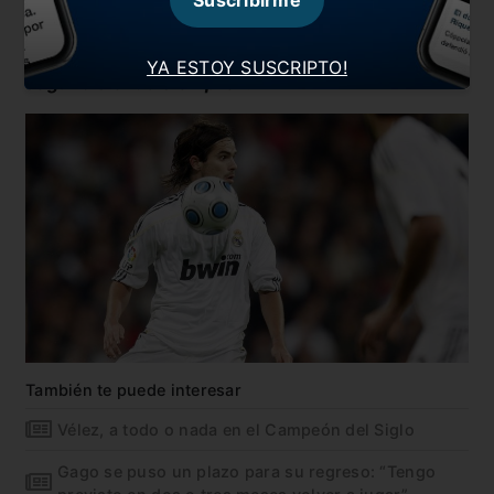
Suscribirme
de otra manera , pero por la situación actual que
estamos viviendo por la pandemia decidí hacerlo
por este medio .
El fútbol es mi pasión y lo
YA ESTOY SUSCRIPTO!
seguirá siendo siempre
».
También te puede interesar
Vélez, a todo o nada en el Campeón del Siglo
Gago se puso un plazo para su regreso: “Tengo