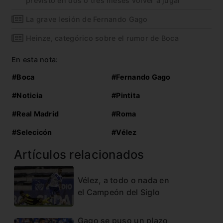
previsto en dos o tres meses volver a jugar”
La grave lesión de Fernando Gago
Heinze, categórico sobre el rumor de Boca
En esta nota:
#Boca
#Fernando Gago
#Noticia
#Pintita
#Real Madrid
#Roma
#Selecicón
#Vélez
Artículos relacionados
Vélez, a todo o nada en
el Campeón del Siglo
Gago se puso un plazo