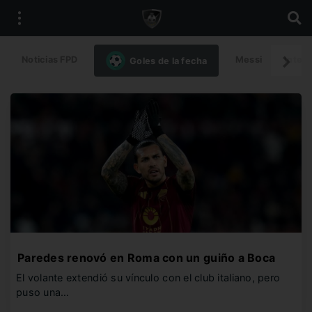
Noticias FPD
Messi
Intern
Goles de la fecha
Paredes renovó en Roma con un guiño a Boca
El volante extendió su vínculo con el club italiano, pero
puso una…