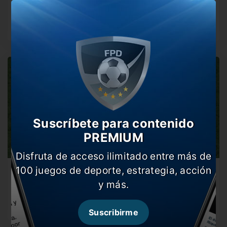
El técnico portugués ratificó su continuidad en la loba
tras haber perdido…
Suscríbete para contenido
PREMIUM
Disfruta de acceso ilimitado entre más de
100 juegos de deporte, estrategia, acción
Sevilla vs Roma: formaciones confirmadas
y más.
Budapest espera por el gran campeón de la Europa
League. Se viene…
Suscribirme