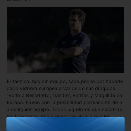
El técnico, hoy sin equipo, sacó pecho por haberle
dado vidriera europea a varios de sus dirigidos.
“Verlo a Benedetto, Nández, Barrios y Magallán en
Europa. Pavón con la posibilidad permanente de ir
a cualquier equipo. Todos jugadores que nosotros
los formamos, que creímos en ellos y que los
trabajamos porque hicimos algo pensado”,
argumentó.