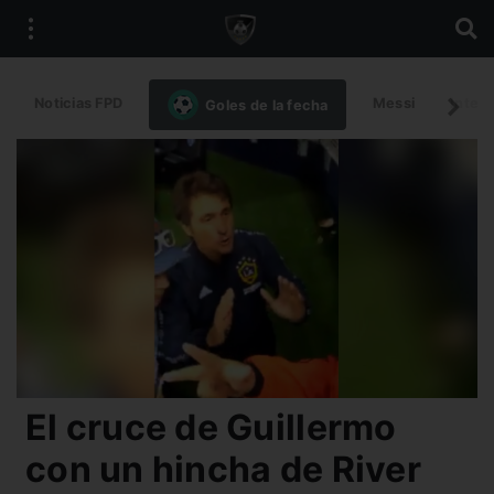
Noticias FPD
Messi
Intern
Goles de la fecha
El cruce de Guillermo
con un hincha de River