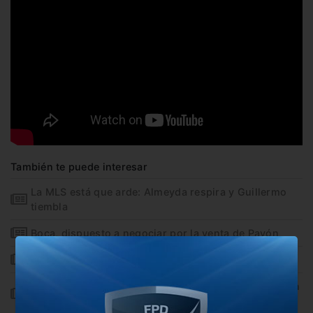
También te puede interesar
La MLS está que arde: Almeyda respira y Guillermo
tiembla
Boca, dispuesto a negociar por la venta de Pavón
El equipo de Guillermo volvió con una derrota
Almeyda le ganó el duelo de argentino a Guillermo en
Estados Unidos