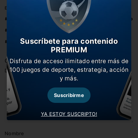
En esta nota:
#Boca
#Guillermo Barros Schelotto
#Internacional
#MLS
Suscríbete para contenido
#Noticia
#River
PREMIUM
Comentarios
Disfruta de acceso ilimitado entre más de
100 juegos de deporte, estrategia, acción
Dejá tu opinión acá!
y más.
Suscribirme
YA ESTOY SUSCRIPTO!
Nombre