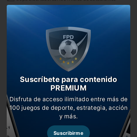
Estudiantes quiere seguir rugiendo
Estudiantes por todo o nada en la copa
Wilmar out: Barrios no estará ante Alianza Lima
En esta nota:
#Copa Libertadores
#Eduardo Domínguez
#Estudiantes
#Noticia
Suscríbete para contenido
PREMIUM
Comentarios
Dejá tu opinión acá!
Disfruta de acceso ilimitado entre más de
100 juegos de deporte, estrategia, acción
y más.
Suscribirme