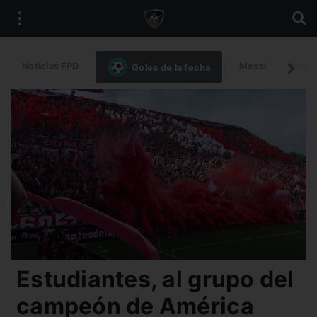
Noticias FPD
Messi
Intern
Goles de la fecha
Estudiantes, al grupo del
campeón de América