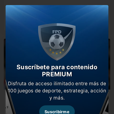
Estudiantes, campeón del Torneo Clausura
En una informante definición por penales, el Pincha le
ganó a Racing…
Suscríbete para contenido
PREMIUM
Disfruta de acceso ilimitado entre más de
100 juegos de deporte, estrategia, acción
Verón, al TAS por la sanción que le impuso el
y más.
Tribunal de Disciplina de AFA
Luego de recibir una suspensión de seis meses para
Suscribirme
ejercer su cargo…