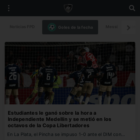
Noticias FPD
Messi
Intern
Goles de la fecha
Estudiantes le ganó sobre la hora a
Independiente Medellín y se metió en los
octavos de la Copa Libertadores
En La Plata, el Pincha se impuso 1-0 ante el DIM con…