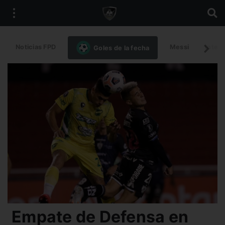
Noticias FPD
Messi
Intern
Goles de la fecha
Empate de Defensa en