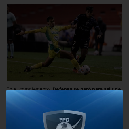
En el complemento,
Defensa se paró para salir de
contragolpe pero se vio asfixiado por la presión
de Independiente.
El equipo local perdió varias
chances y Unsain terminó siendo una de las
figuras del partido para mantener el empate en el
marcador.