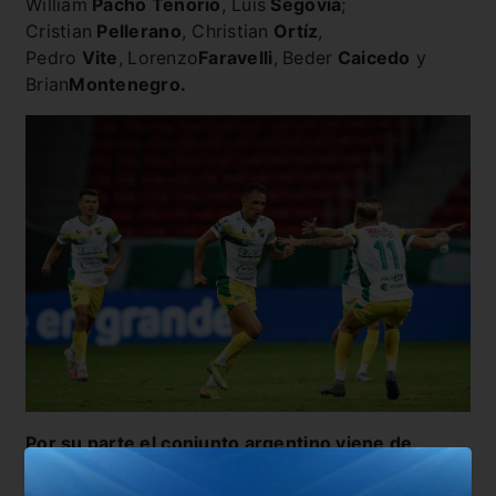
William
Pacho Tenorio
, Luis
Segovia
;
Cristian
Pellerano
, Christian
Ortíz
,
Pedro
Vite
,
Lorenzo
Faravelli
,
Beder
Caicedo
y
Brian
Montenegro.
Por su parte el conjunto argentino viene de
consagrarse campeón de la Recopa