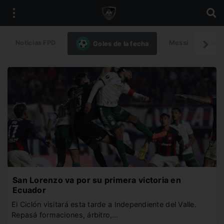
Noticias FPD
Messi
Intern
Goles de la fecha
San Lorenzo va por su primera victoria en
Ecuador
El Ciclón visitará esta tarde a Independiente del Valle.
Repasá formaciones, árbitro,…