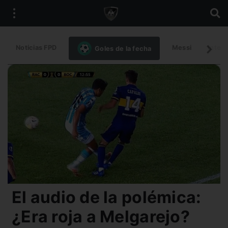
Noticias FPD
Messi
Intern
Goles de la fecha
El audio de la polémica:
¿Era roja a Melgarejo?