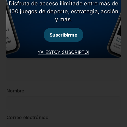
Disfruta de acceso ilimitado entre más de
#Racing
#VAR
100 juegos de deporte, estrategia, acción
y más.
Comentarios
Dejá tu opinión acá!
Suscribirme
YA ESTOY SUSCRIPTO!
Nombre
Correo electrónico