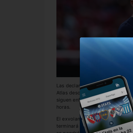
Las declaraciones de
Fernando 
Atlas desconcertaron a los hinch
siguen enfocados en poder contr
horas.
El exvolante sigue siendo el pla
terminará concretándose. Pintita
se pondrá el buzo azul y oro.