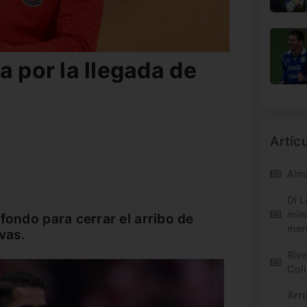
a por la llegada de
Artíc
Alm
Di L
mie
fondo para cerrar el arribo de
mer
vas.
Riv
Col
Arr