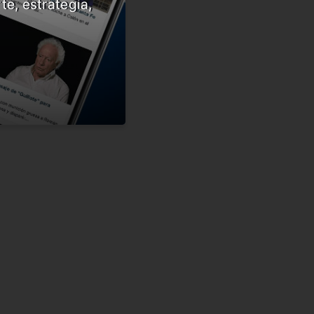
te, estrategia,