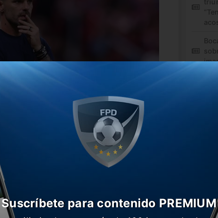
triu
“Te
aco
Boc
sob
ima
Gago
tras la derrota de Guadalajara ante
as de Boca, pero no a los dirigentes, que
atarlo y confirmarlo en cuestión de
n A para Riquelme y todo indicaría que
Suscríbete para contenido PREMIUM
 se desvinculará del elenco mexicano y