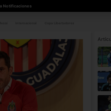
a Notificaciones
essi
Internacional
Copa Libertadores
Artíc