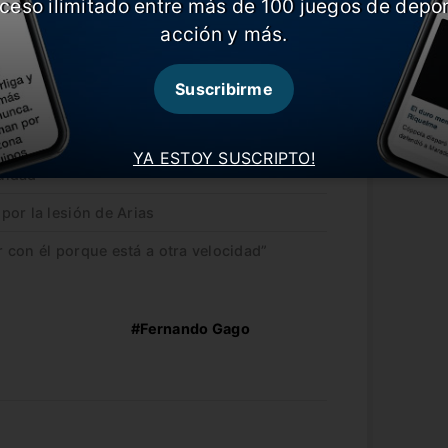
ceso ilimitado entre más de 100 juegos de depor
acción y más.
ercera experiencia en el fútbol argentino
y Racing.
Suscribirme
 a Boca
YA ESTOY SUSCRIPTO!
uidad”
or la lesión de Arias
ar con él porque está a otra velocidad”
#Fernando Gago