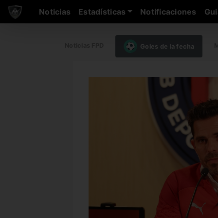
Noticias
Estadísticas
Notificaciones
Gui
Noticias FPD
M
Goles de la fecha