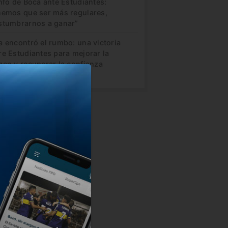
nfo de Boca ante Estudiantes:
nemos que ser más regulares,
stumbrarnos a ganar”
a encontró el rumbo: una victoria
re Estudiantes para mejorar la
gen y recuperar la confianza