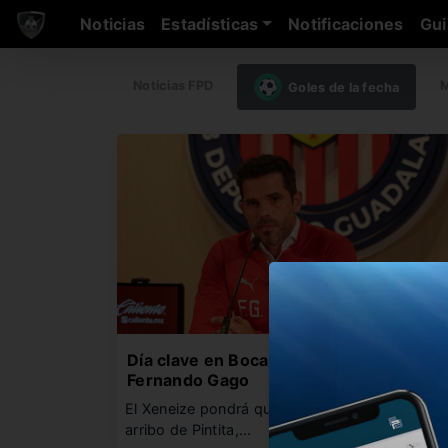
Noticias
Estadísticas
Notificaciones
Gui
Noticias FPD
M
Goles de la fecha
Día clave en Boca por la llegada de
Fernando Gago
El Xeneize pondrá quinta a fondo para cerrar e
arribo de Pintita,…