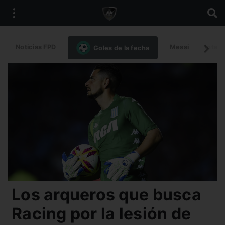
Noticias FPD
Messi
Intern
Goles de la fecha
Los arqueros que busca
Racing por la lesión de