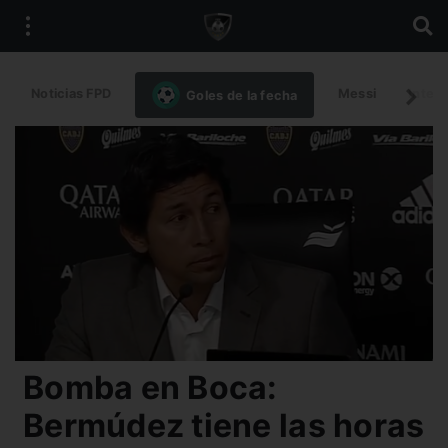
Noticias FPD
Messi
Intern
Goles de la fecha
Bomba en Boca:
Bermúdez tiene las horas