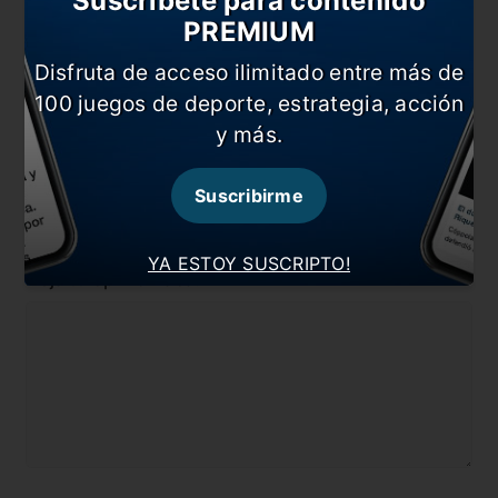
Suscríbete para contenido
Russo?
PREMIUM
En esta nota:
Disfruta de acceso ilimitado entre más de
#Agustín Almendra
#Boca
100 juegos de deporte, estrategia, acción
y más.
#Noticia
#River
#Superclásico
Suscribirme
Comentarios
YA ESTOY SUSCRIPTO!
Dejá tu opinión acá!