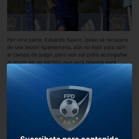
Por otra parte, Eduardo Salvio, quien se recupera
de una lesión ligamentaria, aún no está para salir
al campo de juego, pero aún así pidió acompañar
al grupo en un partido que será bisagra para
muchos.
También te puede interesar
Los papelones de Boca y River en el Ciudad de La
Plata
La jugada de la polémica: ¿falta de Tévez?
Gallardo, el rey de los mano a mano contra Boca
¿Cómo y cuándo fue el último Superclásico de