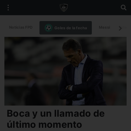
Noticias FPD
Messi
Intern
Goles de la fecha
Boca y un llamado de
último momento