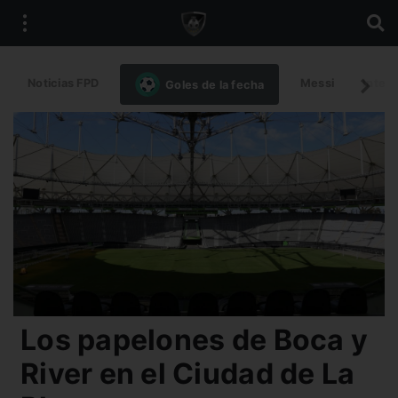
Noticias FPD
Messi
Intern
Goles de la fecha
Los papelones de Boca y
River en el Ciudad de La