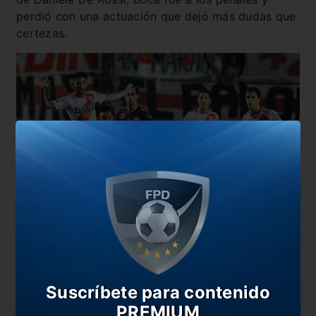
perdió con una actuación que dejó más dudas que
certezas.
De la vereda de enfrente, también hay un mal
recuerdo. El equipo de Marcelo Gallardo cayó por
un contundente 3-0 ante Lanús en la final de la
Supercopa Argentina 2016. Esa noche hicieron los
Suscríbete para contenido
goles Acosta, Pasquini y Sand.
PREMIUM