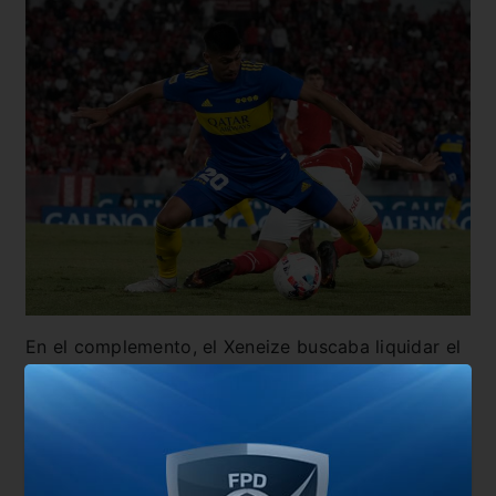
En el complemento, el Xeneize buscaba liquidar el
partido mediante el contragolpe, mientras que el
Rojo buscaba a los apurones con el control de la
pelota.
A los quince minutos se fue expulsado
Fabra por doble amarilla
dejando a los de
Battaglia con diez el resto del partido. A diez del