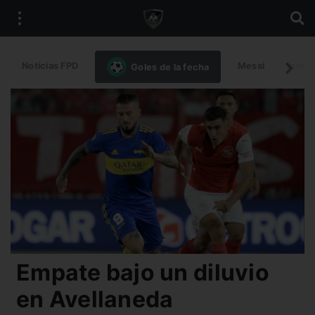
Noticias FPD
Messi
Intern
Goles de la fecha
Empate bajo un diluvio
en Avellaneda