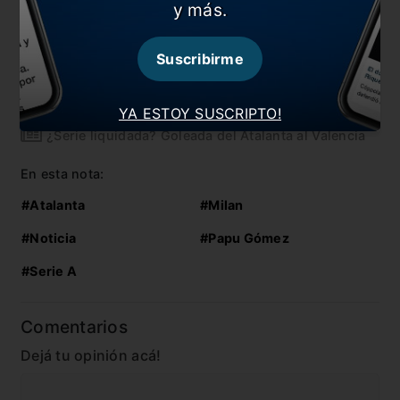
y más.
El día que Papu Gómez compartió vestuario con
Cristiano Ronaldo: “Es hermoso, como Ken, el de
Suscribirme
Barbie”.
La Superliga en el Top10 de las ligas más violentas
YA ESTOY SUSCRIPTO!
¿Serie liquidada? Goleada del Atalanta al Valencia
En esta nota:
#Atalanta
#Milan
#Noticia
#Papu Gómez
#Serie A
Comentarios
Dejá tu opinión acá!