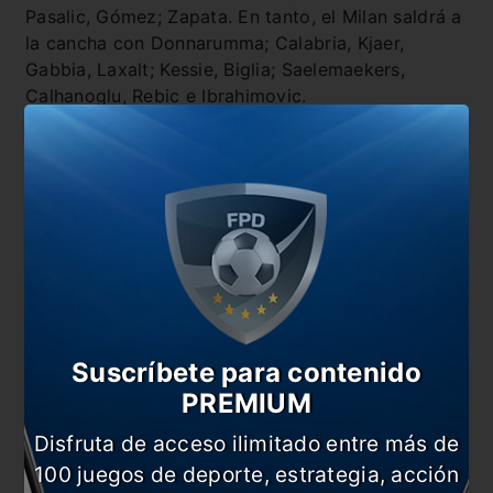
Pasalic, Gómez; Zapata. En tanto, el Milan saldrá a
la cancha con Donnarumma; Calabria, Kjaer,
Gabbia, Laxalt; Kessie, Biglia; Saelemaekers,
Calhanoglu, Rebic e Ibrahimovic.
Suscríbete para contenido
PREMIUM
Disfruta de acceso ilimitado entre más de
También te puede interesar
100 juegos de deporte, estrategia, acción
¿Juventus pierde el título?