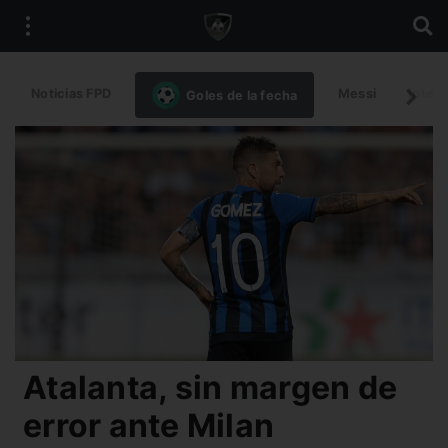
Noticias FPD
Messi
Intern
Goles de la fecha
Atalanta, sin margen de
error ante Milan