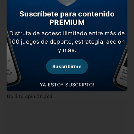
Pincha escolta
Suscríbete para contenido
PREMIUM
Casi se olvidan los goles
Disfruta de acceso ilimitado entre más de
Nuevo empate sin goles
100 juegos de deporte, estrategia, acción
En esta nota:
y más.
#Argentinos
#Estudiantes
Suscribirme
#Liga Profesional Arg
#Noticia
YA ESTOY SUSCRIPTO!
Comentarios
Dejá tu opinión acá!