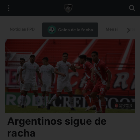
Noticias FPD
Messi
Intern
Goles de la fecha
Argentinos sigue de
racha