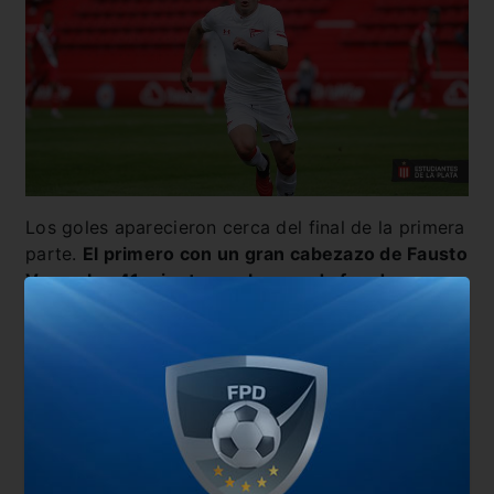
Los goles aparecieron cerca del final de la primera
parte.
El primero con un gran cabezazo de Fausto
Vera a los 41 minutos y el segundo fue de
Herrera desde los 12 pasos para darle la victoria
2 a 0 al Bicho.
Estudiantes depende del resultado
entre San Lorenzo y Racing para saber en que
posición quedará, mientras que Argentinos ya
piensa en la Libertadores.
También te puede interesar
Un duelo donde se juega más bien poco