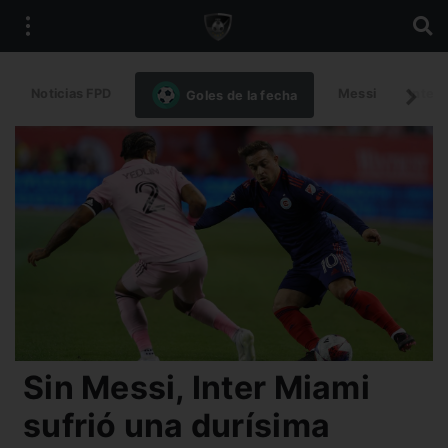
Noticias FPD
Messi
Intern
Goles de la fecha
Sin Messi, Inter Miami
sufrió una durísima