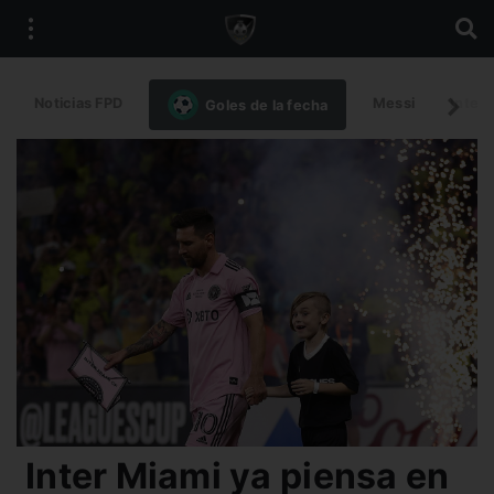
Noticias FPD
Messi
Intern
Goles de la fecha
Inter Miami ya piensa en