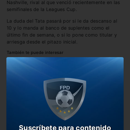
Nashville, rival al que venció recientemente en las
semifinales de la Leagues Cup.
La duda del Tata pasará por si le da descanso al
10 y lo manda al banco de suplentes como el
último fin de semana, o si lo pone como titular y
arriesga desde el pitazo inicial.
También te puede interesar
Inter Miami tiene fecha para la final de la US Open
Cup
Messi va por una nueva final con el Inter Miami
Messi, listo para una nueva función con el Inter
Miami
Se viene una nueva función de Messi en el Inter
Miami
Suscríbete para contenido
En esta nota: