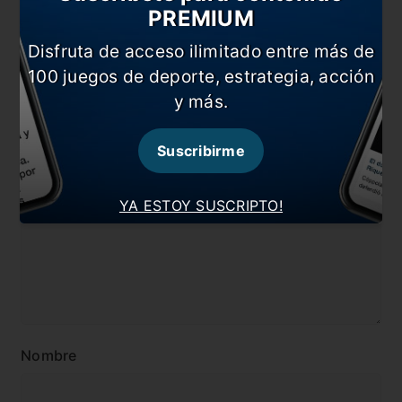
PREMIUM
#Inter Miami
#Internacional
Disfruta de acceso ilimitado entre más de
#Lionel Messi
#MLS
100 juegos de deporte, estrategia, acción
#Noticia
y más.
Comentarios
Suscribirme
Dejá tu opinión acá!
YA ESTOY SUSCRIPTO!
Nombre