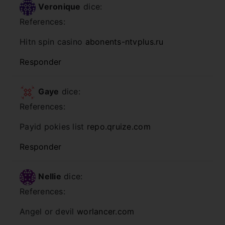
Veronique
dice:
References:
Hitn spin casino
abonents-ntvplus.ru
Responder
Gaye
dice:
References:
Payid pokies list
repo.qruize.com
Responder
Nellie
dice:
References:
Angel or devil
worlancer.com