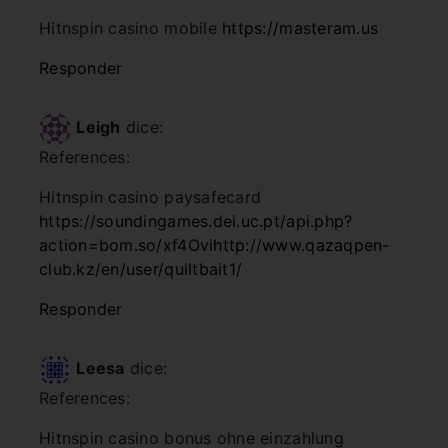
Hitnspin casino mobile
https://masteram.us
Responder
Leigh
dice:
References:
Hitnspin casino paysafecard
https://soundingames.dei.uc.pt/api.php?
action=bom.so/xf4Ovihttp://www.qazaqpen-
club.kz/en/user/quiltbait1/
Responder
Leesa
dice:
References:
Hitnspin casino bonus ohne einzahlung