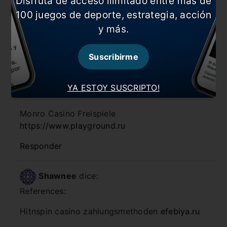
Disfruta de acceso ilimitado entre más de
100 juegos de deporte, estrategia, acción
Kingmaker casino einzahlung bonus aktivieren
y más.
https://vaneck.sgn.cornell.edu
Responder
Suscribirme
Lucy
dice:
YA ESTOY SUSCRIPTO!
References:
Monro Casino Freispiele
https://www.playground.ru
Responder
Shawnee
dice:
References:
Hitnspin casino zahlungsmethoden
efebiya.ru