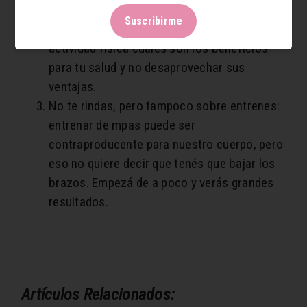
resultados que esperabas.
Suscribirme
Capacitate: conocé antes de cualquier
actividad física cuáles son los beneficios
para tu salud y no desaprovechar sus
ventajas.
No te rindas, pero tampoco sobre entrenes:
entrenar de mpas puede ser
contraproducente para nuestro cuerpo, pero
eso no quiere decir que tenés que bajar los
brazos. Empezá de a poco y verás grandes
resultados.
Artículos Relacionados: