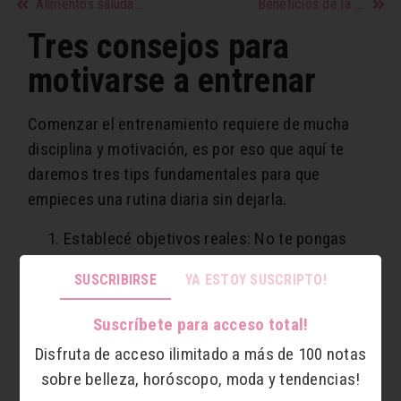
Alimentos saludables
Beneficios de la calabaza
Tres consejos para
motivarse a entrenar
Comenzar el entrenamiento requiere de mucha
disciplina y motivación, es por eso que aquí te
daremos tres tips fundamentales para que
empieces una rutina diaria sin dejarla.
Establecé objetivos reales: No te pongas
objetivos que no podés alcanzar en pocas
SUSCRIBIRSE
YA ESTOY SUSCRIPTO!
semanas, por ejemplo, bajar “x” cantidad de
kilos, ya que ante la imposibilidad de realizar
Suscríbete para acceso total!
el fin, podés desilusionarte y dejar tu rutina
Disfruta de acceso ilimitado a más de 100 notas
rápidamente. Lo mejor es plantearse metas
sobre belleza, horóscopo, moda y tendencias!
cortas y concretas, de ese modo verás los