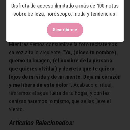
extremo con la vela roja. Mientras vemos
Disfruta de acceso ilimitado a más de 100 notas
consumirse la foto, será necesario que la pongas
sobre belleza, horóscopo, moda y tendencias!
en algún pote que proteja el lugar de las llamas.
Suscribirme
Mientras vemos consumirse la foto recitaremos
en voz alta lo siguiente:
“Yo, (dices tu nombre),
quemo tu imagen, (el nombre de la persona
que quieres olvidar) y decreto que te quiero
lejos de mi vida y de mi mente. Deja mi corazón
y me libero de este dolor”.
Acabado el ritual,
tiraremos el agua fuera de tu hogar, y con las
cenizas haremos lo mismo, que se las lleve el
viento.
Artículos Relacionados: