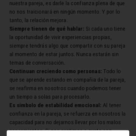
nuestra pareja, es darle la confianza plena de que
no nos traicionará en ningún momento. Y por lo
tanto, la relación mejora.
Siempre tienen de qué hablar:
Si cada uno tiene
la oportunidad de vivir experiencias propias,
siempre tendrás algo que compartir con su pareja
al momento de estar juntos. Nunca estarán sin
temas de conversación.
Continuan creciendo como personas:
Todo lo
que se aprende estando en compañia de la pareja,
se reafirma en nosotros cuando podemos tener
un tiempo a solas para procesarlo.
Es simbolo de estabilidad emocional:
Al tener
confianza en la pareja, se refuerza en nosotros la
capacidad para no dejarnos llevar por los malos
pensamientos. Si nos sentimos a gusto con