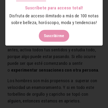
pero que no vea que no le afecta su orgullo.
Suscríbete para acceso total!
Puede sentir que no le interesas.
Disfruta de acceso ilimitado a más de 100 notas
¿Qué hacer si mi novio no me habla desde hace
sobre belleza, horóscopo, moda y tendencias!
una semana por orgullo?
Suscribirme
Amiga, si mi novio se enoja y no me habla por
días, y si mi novio y yo ya no hablamos como
antes, activa todos tus sentidos y estudia todo,
porque algo puede estar pasando. Si ello ocurre
puede ser que esté comenzando a sentir
o
experimentar sensaciones con otra persona
.
Los hombres son más propensos a superar con
velocidad un enamoramiento. Y si en todo este
torbellino de orgullo y capricho se topó con
alguien, entonces estamos en aprietos.