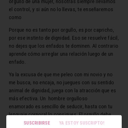
orgullo de una mujer, nosotras siempre llevamos
el control, y si aún no lo llevas, te enseñaremos
como
Porque no es tanto por orgullo, es por capricho,
por ese instinto de dignidad. Eso se resuelve fácil,
no dejes que los enfados te dominen. Al contrario
aprende cómo arreglar una relación luego de un
enfado.
Ya la excusa de que me peleo con mi novio y no
me busca, no encaja, no juegues con su sentido
animal de dignidad, juega con la atracción que es
más efectiva. Un hombre orgulloso
enamorado es sencillo de seducir, hasta con tu
lenguaje corporal lo consigues. El orgullo debe
quedar de lado, al menos en tu mente, sedúcelo,
SUSCRIBIRSE
YA ESTOY SUSCRIPTO!