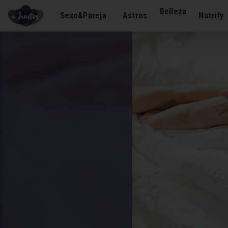
Belleza
Sexo&Pareja
Astros
Nutrify