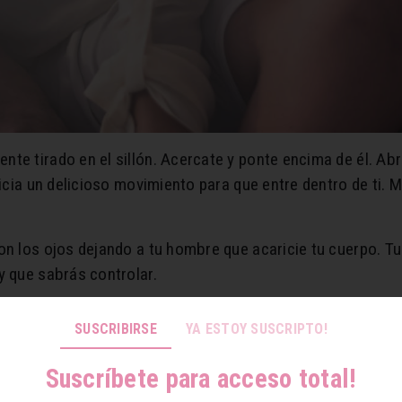
te tirado en el sillón. Acercate y ponte encima de él. Abre
nicia un delicioso movimiento para que entre dentro de ti. 
 los ojos dejando a tu hombre que acaricie tu cuerpo. Tu i
y que sabrás controlar.
SUSCRIBIRSE
YA ESTOY SUSCRIPTO!
Suscríbete para acceso total!