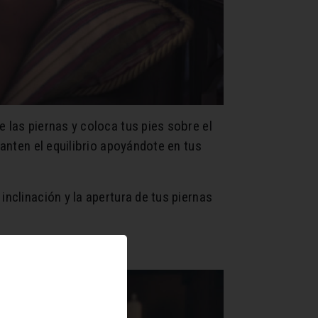
 las piernas y coloca tus pies sobre el
Manten el equilibrio apoyándote en tus
nclinación y la apertura de tus piernas