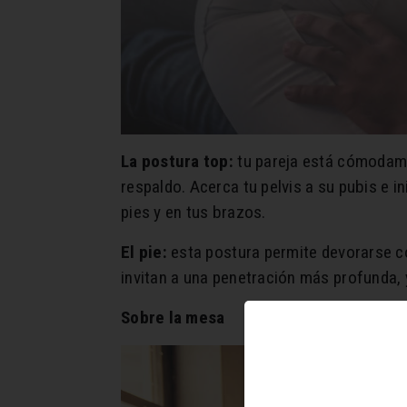
La postura top:
tu pareja está cómodamen
respaldo. Acerca tu pelvis a su pubis e i
pies y en tus brazos.
El pie:
esta postura permite devorarse con
invitan a una penetración más profunda, 
Sobre la mesa