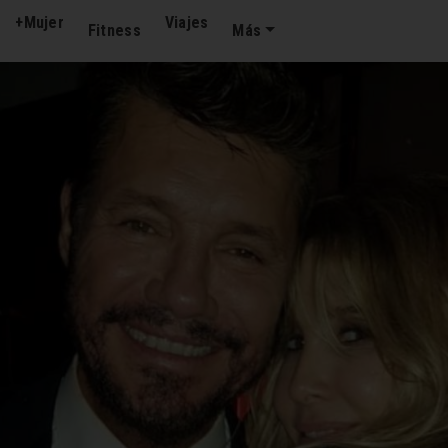
+Mujer
Viajes
Fitness
Más